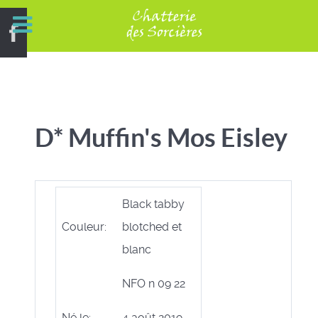
D* Muffin's Mos Eisley
Black tabby
Couleur:
blotched et
blanc
NFO n 09 22
Né le:
4 août 2019