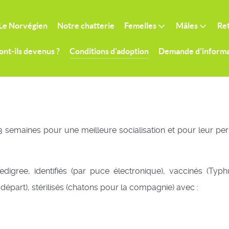
Le Norvégien
Notre chatterie
Femelles
Mâles
Ret
ont-ils devenus ?
Conditions d'adoption
Demande d'informa
3 semaines pour une meilleure socialisation et pour leur per
edigree, identifiés (par puce électronique), vaccinés (Typ
départ), stérilisés (chatons pour la compagnie) avec :