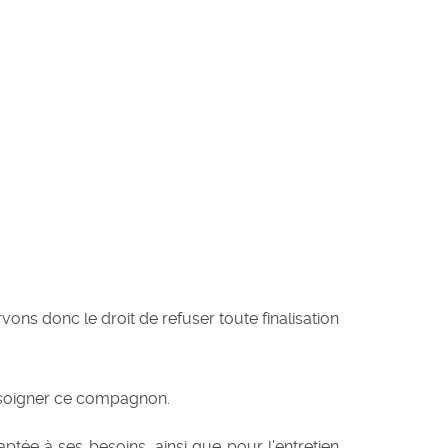
ons donc le droit de refuser toute finalisation
, soigner ce compagnon.
adaptée à ses besoins, ainsi que pour l'entretien