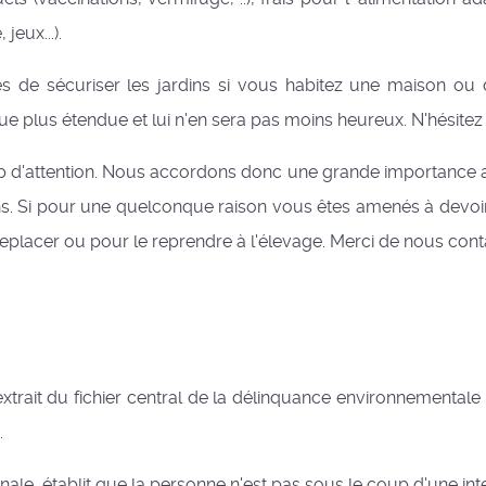
jeux...).
e sécuriser les jardins si vous habitez une maison ou d
ue plus étendue et lui n'en sera pas moins heureux. N'hésite
up d'attention. Nous accordons donc une grande importance a
s. Si pour une quelconque raison vous êtes amenés à devoi
 replacer ou pour le reprendre à l'élevage. Merci de nous con
n extrait du fichier central de la délinquance environnemental
.
unale, établit que la personne n'est pas sous le coup d'une i