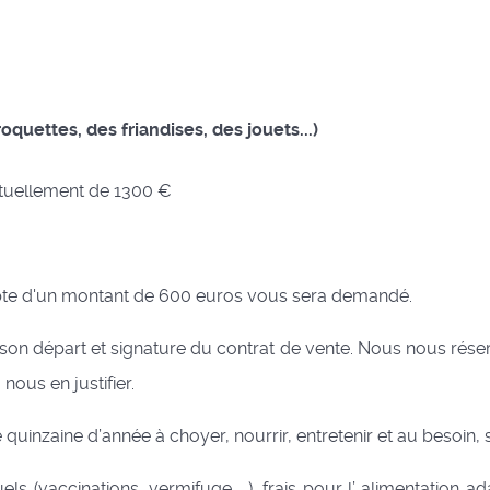
quettes, des friandises, des jouets...)
tuellement de 1300 €
pte d'un montant de 600 euros vous sera demandé.
on départ et signature du contrat de vente. Nous nous réserv
nous en justifier.
quinzaine d’année à choyer, nourrir, entretenir et au besoin
uels (vaccinations, vermifuge, ..), frais pour l’ alimentation 