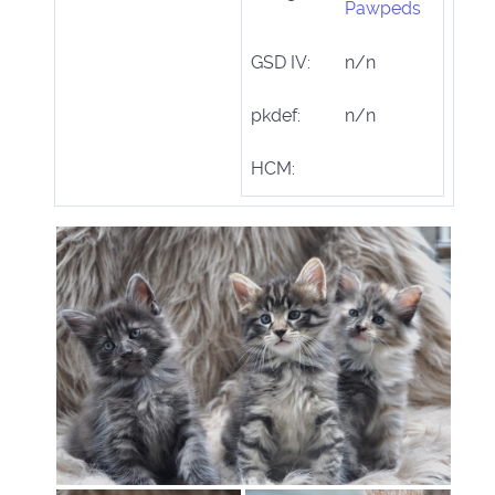
Pawpeds
GSD IV:
n/n
pkdef:
n/n
HCM: