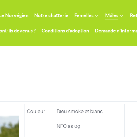
Le Norvégien
Notre chatterie
Femelles
Mâles
Ret
ont-ils devenus ?
Conditions d'adoption
Demande d'informa
Couleur:
Bleu smoke et blanc
NFO as 09